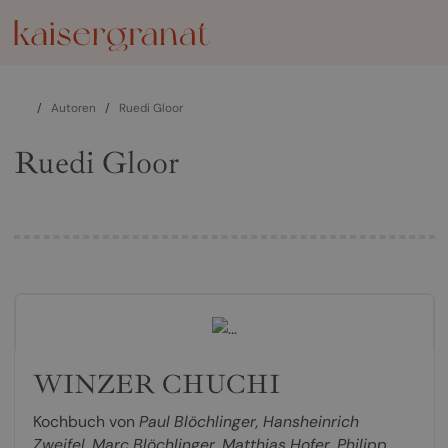
/
Autoren
/
Ruedi Gloor
Ruedi Gloor
WINZER CHUCHI
Kochbuch von
Paul Blöchlinger
,
Hansheinrich
Zweifel
,
Marc Blöchlinger
,
Matthias Hofer
,
Philipp