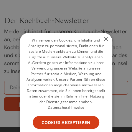
Der Kochbuch-Newsletter
Melde dich jetzt für unseren Kochbuch-Newsletter
×
an, bekomme einmal im Monat die besten
Wir verwenden Cookies, um Inhalte und
Anzeigen zu personalisieren, Funktionen für
Kochbuch-Empfehlungen direkt in dein Postfach
soziale Medien anbieten zu können und die
und sichere dir deine Chance auf ein Exemplar des
Zugriffe auf unsere Website zu analysieren.
sommerlichen Griechenland-Kochbuchs „Von Insel
Außerdem geben wir Informationen zu Ihrer
Verwendung unserer Website an unsere
zu Insel".
Partner für soziale Medien, Werbung und
Analysen weiter. Unsere Partner führen diese
Informationen möglicherweise mit weiteren
Daten zusammen, die Sie ihnen bereitgestellt
haben oder die sie im Rahmen Ihrer Nutzung
der Dienste gesammelt haben.
jetzt abonnieren
Datenschutzhinweise
COOKIES AKZEPTIEREN