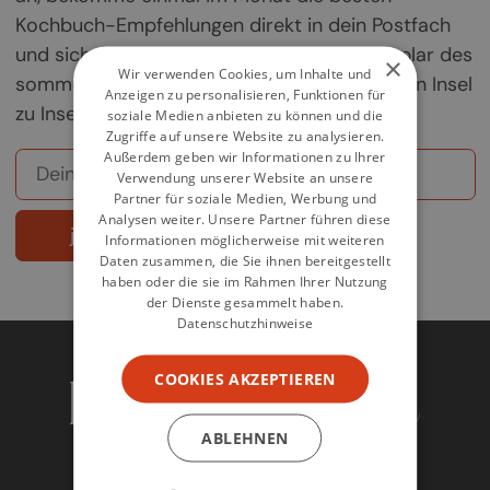
Kochbuch-Empfehlungen direkt in dein Postfach
und sichere dir deine Chance auf ein Exemplar des
×
Wir verwenden Cookies, um Inhalte und
sommerlichen Griechenland-Kochbuchs „Von Insel
Anzeigen zu personalisieren, Funktionen für
zu Insel".
soziale Medien anbieten zu können und die
Zugriffe auf unsere Website zu analysieren.
Außerdem geben wir Informationen zu Ihrer
Verwendung unserer Website an unsere
Partner für soziale Medien, Werbung und
Analysen weiter. Unsere Partner führen diese
jetzt abonnieren
Informationen möglicherweise mit weiteren
Daten zusammen, die Sie ihnen bereitgestellt
haben oder die sie im Rahmen Ihrer Nutzung
der Dienste gesammelt haben.
Datenschutzhinweise
COOKIES AKZEPTIEREN
ABLEHNEN