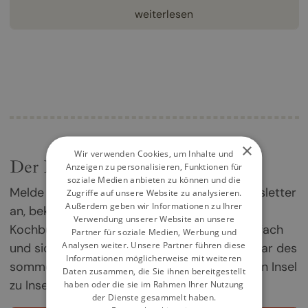
weiterlesen
×
Wir verwenden Cookies, um Inhalte und
Der Kochbuch-Newsletter
Anzeigen zu personalisieren, Funktionen für
soziale Medien anbieten zu können und die
Melde dich jetzt für unseren Kochbuch-Newsletter
Zugriffe auf unsere Website zu analysieren.
Außerdem geben wir Informationen zu Ihrer
an, bekomme einmal im Monat die besten
Verwendung unserer Website an unsere
Kochbuch-Empfehlungen direkt in dein Postfach
Partner für soziale Medien, Werbung und
Analysen weiter. Unsere Partner führen diese
und sichere dir deine Chance auf ein Exemplar des
Informationen möglicherweise mit weiteren
sommerlichen Griechenland-Kochbuchs „Von Insel
Daten zusammen, die Sie ihnen bereitgestellt
zu Insel".
haben oder die sie im Rahmen Ihrer Nutzung
der Dienste gesammelt haben.