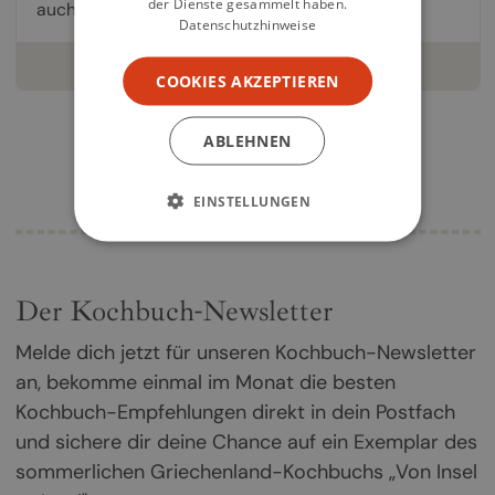
der Dienste gesammelt haben.
auch das Buch! Im...
Datenschutzhinweise
weiterlesen
COOKIES AKZEPTIEREN
ABLEHNEN
EINSTELLUNGEN
Der Kochbuch-Newsletter
Melde dich jetzt für unseren Kochbuch-Newsletter
an, bekomme einmal im Monat die besten
Kochbuch-Empfehlungen direkt in dein Postfach
und sichere dir deine Chance auf ein Exemplar des
sommerlichen Griechenland-Kochbuchs „Von Insel