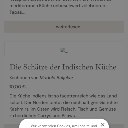
mediterranen Küche unbeschwert zelebrieren.
Tapas,...
weiterlesen
Die Schätze der Indischen Küche
Kochbuch von
Mridula Baljekar
10,00 €
Die Küche Indiens ist so facettenreich wie das Land
selbst: Der Norden bietet die reichhaltigen Gerichte
Kashmirs, im Osten wird Fleisch, Fisch und Gemüse
zu herrlichen Currys und Pilaws...
×
Wir verwenden Cookies, um Inhalte und