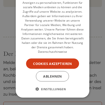
weiterlesen
Anzeigen zu personalisieren, Funktionen für
soziale Medien anbieten zu können und die
Zugriffe auf unsere Website zu analysieren.
Außerdem geben wir Informationen zu Ihrer
Verwendung unserer Website an unsere
Partner für soziale Medien, Werbung und
Analysen weiter. Unsere Partner führen diese
Informationen möglicherweise mit weiteren
Daten zusammen, die Sie ihnen bereitgestellt
haben oder die sie im Rahmen Ihrer Nutzung
der Dienste gesammelt haben.
Datenschutzhinweise
Der Kochbuch-Newsletter
Melde dich jetzt für unseren Kochbuch-Newsletter
COOKIES AKZEPTIEREN
an, bekomme einmal im Monat die besten
Kochbuch-Empfehlungen direkt in dein Postfach
ABLEHNEN
und sichere dir deine Chance auf ein Exemplar des
sommerlichen Griechenland-Kochbuchs „Von Insel
EINSTELLUNGEN
zu Insel".