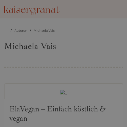
/
Autoren
/
Michaela Vais
Michaela Vais
ElaVegan – Einfach köstlich &
vegan