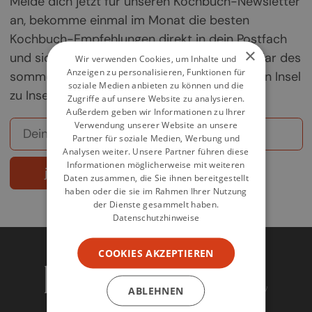
Melde dich jetzt für unseren Kochbuch-Newsletter
an, bekomme einmal im Monat die besten
Kochbuch-Empfehlungen direkt in dein Postfach
×
und sichere dir deine Chance auf ein Exemplar des
Wir verwenden Cookies, um Inhalte und
Anzeigen zu personalisieren, Funktionen für
sommerlichen Griechenland-Kochbuchs „Von Insel
soziale Medien anbieten zu können und die
zu Insel".
Zugriffe auf unsere Website zu analysieren.
Außerdem geben wir Informationen zu Ihrer
Verwendung unserer Website an unsere
Partner für soziale Medien, Werbung und
Analysen weiter. Unsere Partner führen diese
Informationen möglicherweise mit weiteren
jetzt abonnieren
Daten zusammen, die Sie ihnen bereitgestellt
haben oder die sie im Rahmen Ihrer Nutzung
der Dienste gesammelt haben.
Datenschutzhinweise
COOKIES AKZEPTIEREN
ABLEHNEN