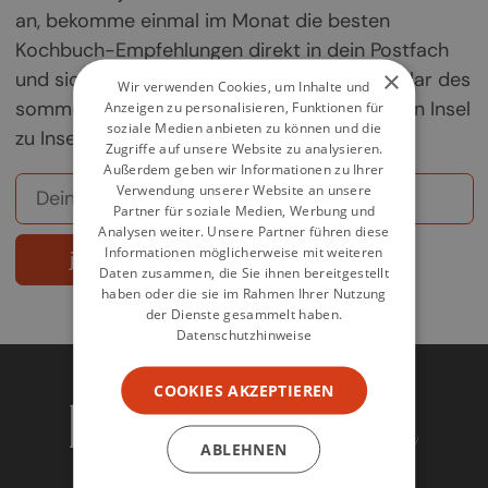
an, bekomme einmal im Monat die besten
Kochbuch-Empfehlungen direkt in dein Postfach
×
und sichere dir deine Chance auf ein Exemplar des
Wir verwenden Cookies, um Inhalte und
sommerlichen Griechenland-Kochbuchs „Von Insel
Anzeigen zu personalisieren, Funktionen für
soziale Medien anbieten zu können und die
zu Insel".
Zugriffe auf unsere Website zu analysieren.
Außerdem geben wir Informationen zu Ihrer
Verwendung unserer Website an unsere
Partner für soziale Medien, Werbung und
Analysen weiter. Unsere Partner führen diese
Informationen möglicherweise mit weiteren
jetzt abonnieren
Daten zusammen, die Sie ihnen bereitgestellt
haben oder die sie im Rahmen Ihrer Nutzung
der Dienste gesammelt haben.
Datenschutzhinweise
COOKIES AKZEPTIEREN
ABLEHNEN