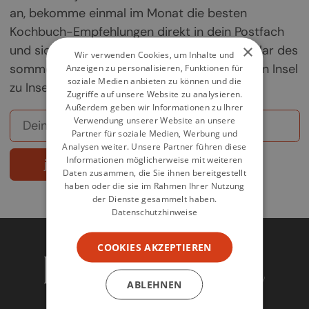
an, bekomme einmal im Monat die besten
Kochbuch-Empfehlungen direkt in dein Postfach
×
und sichere dir deine Chance auf ein Exemplar des
Wir verwenden Cookies, um Inhalte und
sommerlichen Griechenland-Kochbuchs „Von Insel
Anzeigen zu personalisieren, Funktionen für
soziale Medien anbieten zu können und die
zu Insel".
Zugriffe auf unsere Website zu analysieren.
Außerdem geben wir Informationen zu Ihrer
Verwendung unserer Website an unsere
Partner für soziale Medien, Werbung und
Analysen weiter. Unsere Partner führen diese
Informationen möglicherweise mit weiteren
jetzt abonnieren
Daten zusammen, die Sie ihnen bereitgestellt
haben oder die sie im Rahmen Ihrer Nutzung
der Dienste gesammelt haben.
Datenschutzhinweise
COOKIES AKZEPTIEREN
ABLEHNEN