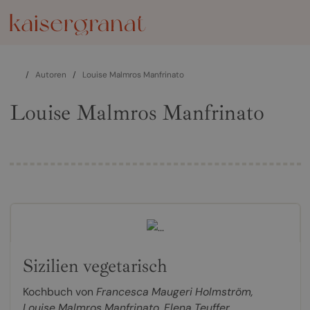
/
Autoren
/
Louise Malmros Manfrinato
Louise Malmros Manfrinato
Sizilien vegetarisch
Kochbuch von
Francesca Maugeri Holmström
,
Louise Malmros Manfrinato
,
Elena Teuffer