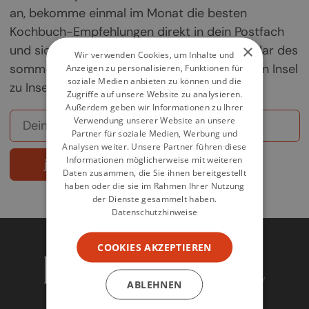
an, bekomme einmal im Monat die besten
Kochbuch-Empfehlungen direkt in dein Postfach
×
und sichere dir deine Chance auf ein Exemplar des
Wir verwenden Cookies, um Inhalte und
sommerlichen Griechenland-Kochbuchs „Von Insel
Anzeigen zu personalisieren, Funktionen für
soziale Medien anbieten zu können und die
zu Insel".
Zugriffe auf unsere Website zu analysieren.
Außerdem geben wir Informationen zu Ihrer
Verwendung unserer Website an unsere
Partner für soziale Medien, Werbung und
Analysen weiter. Unsere Partner führen diese
Informationen möglicherweise mit weiteren
jetzt abonnieren
Daten zusammen, die Sie ihnen bereitgestellt
haben oder die sie im Rahmen Ihrer Nutzung
der Dienste gesammelt haben.
Datenschutzhinweise
COOKIES AKZEPTIEREN
ABLEHNEN