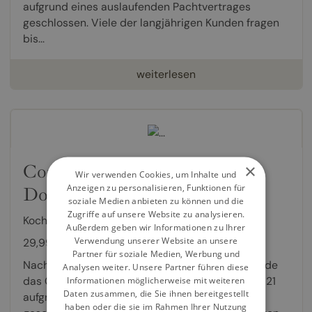
aufgrund eines auslaufenden Pachtvertrages
geschlossen. Viele der langjährigen Kunden fragen
bis...
weiterlesen
Confetti‘s Antipasti, Pasta &
×
Wir verwenden Cookies, um Inhalte und
Anzeigen zu personalisieren, Funktionen für
Dolci
soziale Medien anbieten zu können und die
Zugriffe auf unsere Website zu analysieren.
Kochbuch von
Caterina Benini
Außerdem geben wir Informationen zu Ihrer
Verwendung unserer Website an unsere
29,99 €
Partner für soziale Medien, Werbung und
Nach 33 erfolgreichen kulinarischen Jahren wurde
Analysen weiter. Unsere Partner führen diese
das Confetti's Restaurant in Düsseldorf Ende 2021
Informationen möglicherweise mit weiteren
Daten zusammen, die Sie ihnen bereitgestellt
aufgrund eines auslaufenden Pachtvertrages
haben oder die sie im Rahmen Ihrer Nutzung