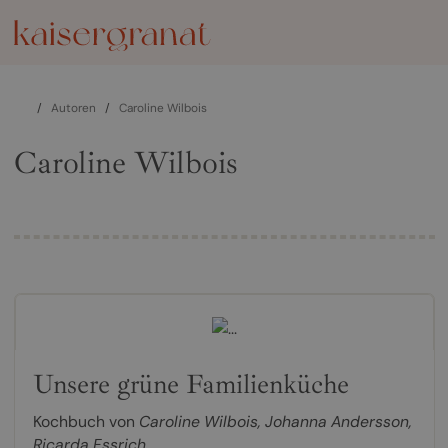
/
Autoren
/
Caroline Wilbois
Caroline Wilbois
Unsere grüne Familienküche
Kochbuch von
Caroline Wilbois
,
Johanna Andersson
,
Ricarda Essrich