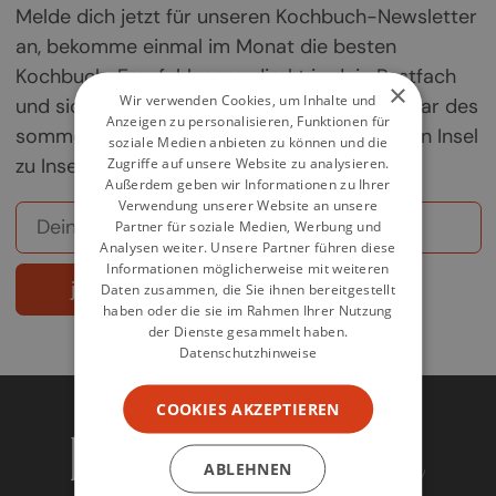
Melde dich jetzt für unseren Kochbuch-Newsletter
an, bekomme einmal im Monat die besten
Kochbuch-Empfehlungen direkt in dein Postfach
×
Wir verwenden Cookies, um Inhalte und
und sichere dir deine Chance auf ein Exemplar des
Anzeigen zu personalisieren, Funktionen für
sommerlichen Griechenland-Kochbuchs „Von Insel
soziale Medien anbieten zu können und die
zu Insel".
Zugriffe auf unsere Website zu analysieren.
Außerdem geben wir Informationen zu Ihrer
Verwendung unserer Website an unsere
Partner für soziale Medien, Werbung und
Analysen weiter. Unsere Partner führen diese
Informationen möglicherweise mit weiteren
jetzt abonnieren
Daten zusammen, die Sie ihnen bereitgestellt
haben oder die sie im Rahmen Ihrer Nutzung
der Dienste gesammelt haben.
Datenschutzhinweise
COOKIES AKZEPTIEREN
ABLEHNEN