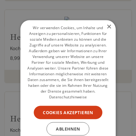
×
Wir verwenden Cookies, um Inhalte und
Anzeigen zu personalisieren, Funktionen für
Heute gibt es - Donuts
soziale Medien anbieten zu können und die
Zugriffe auf unsere Website zu analysieren.
Kochbuch von
Blaze Flamingrill
Außerdem geben wir Informationen zu Ihrer
Verwendung unserer Website an unsere
8,99 €
Partner für soziale Medien, Werbung und
Analysen weiter. Unsere Partner führen diese
Informationen möglicherweise mit weiteren
weiterlesen
Daten zusammen, die Sie ihnen bereitgestellt
haben oder die sie im Rahmen Ihrer Nutzung
der Dienste gesammelt haben.
Datenschutzhinweise
COOKIES AKZEPTIEREN
Heute gibt es - Chia
ABLEHNEN
Kochbuch von
Blaze Flamingrill