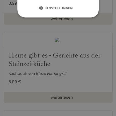
8,99 €
EINSTELLUNGEN
weiterlesen
Heute gibt es - Gerichte aus der
Steinzeitküche
Kochbuch von
Blaze Flamingrill
8,99 €
weiterlesen