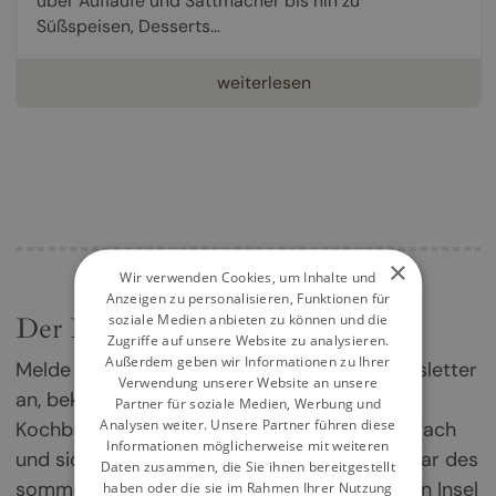
über Aufläufe und Sattmacher bis hin zu
Süßspeisen, Desserts...
weiterlesen
×
Wir verwenden Cookies, um Inhalte und
Anzeigen zu personalisieren, Funktionen für
soziale Medien anbieten zu können und die
Der Kochbuch-Newsletter
Zugriffe auf unsere Website zu analysieren.
Außerdem geben wir Informationen zu Ihrer
Melde dich jetzt für unseren Kochbuch-Newsletter
Verwendung unserer Website an unsere
an, bekomme einmal im Monat die besten
Partner für soziale Medien, Werbung und
Analysen weiter. Unsere Partner führen diese
Kochbuch-Empfehlungen direkt in dein Postfach
Informationen möglicherweise mit weiteren
und sichere dir deine Chance auf ein Exemplar des
Daten zusammen, die Sie ihnen bereitgestellt
sommerlichen Griechenland-Kochbuchs „Von Insel
haben oder die sie im Rahmen Ihrer Nutzung