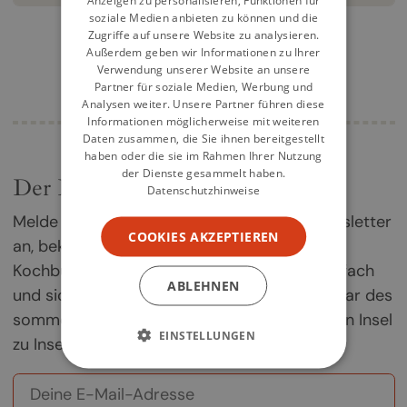
soziale Medien anbieten zu können und die
Zugriffe auf unsere Website zu analysieren.
Außerdem geben wir Informationen zu Ihrer
Verwendung unserer Website an unsere
Partner für soziale Medien, Werbung und
Analysen weiter. Unsere Partner führen diese
Informationen möglicherweise mit weiteren
Daten zusammen, die Sie ihnen bereitgestellt
haben oder die sie im Rahmen Ihrer Nutzung
der Dienste gesammelt haben.
Der Kochbuch-Newsletter
Datenschutzhinweise
Melde dich jetzt für unseren Kochbuch-Newsletter
COOKIES AKZEPTIEREN
an, bekomme einmal im Monat die besten
Kochbuch-Empfehlungen direkt in dein Postfach
ABLEHNEN
und sichere dir deine Chance auf ein Exemplar des
sommerlichen Griechenland-Kochbuchs „Von Insel
EINSTELLUNGEN
zu Insel".