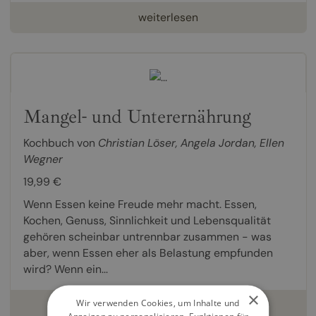
weiterlesen
Mangel- und Unterernährung
Kochbuch von
Christian Löser
,
Angela Jordan
,
Ellen
Wegner
19,99 €
Wenn Essen keine Freude mehr macht. Essen,
Kochen, Genuss, Sinnlichkeit und Lebensqualität
gehören scheinbar untrennbar zusammen - was
aber, wenn Essen eher als Belastung empfunden
wird? Wenn ein...
×
Wir verwenden Cookies, um Inhalte und
weiterlesen
Anzeigen zu personalisieren, Funktionen für