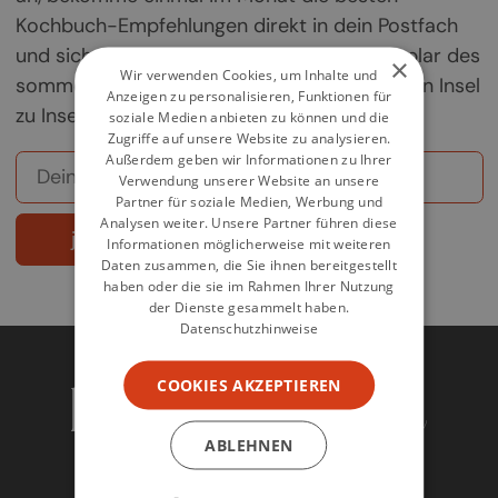
Kochbuch-Empfehlungen direkt in dein Postfach
und sichere dir deine Chance auf ein Exemplar des
×
Wir verwenden Cookies, um Inhalte und
sommerlichen Griechenland-Kochbuchs „Von Insel
Anzeigen zu personalisieren, Funktionen für
zu Insel".
soziale Medien anbieten zu können und die
Zugriffe auf unsere Website zu analysieren.
Außerdem geben wir Informationen zu Ihrer
Verwendung unserer Website an unsere
Partner für soziale Medien, Werbung und
Analysen weiter. Unsere Partner führen diese
jetzt abonnieren
Informationen möglicherweise mit weiteren
Daten zusammen, die Sie ihnen bereitgestellt
haben oder die sie im Rahmen Ihrer Nutzung
der Dienste gesammelt haben.
Datenschutzhinweise
COOKIES AKZEPTIEREN
ABLEHNEN