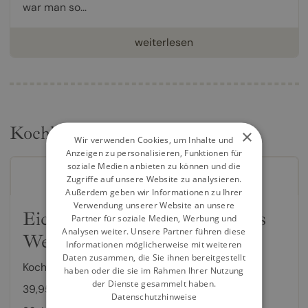
war man so...
weiterlesen
Kochbücher
×
Wir verwenden Cookies, um Inhalte und
Anzeigen zu personalisieren, Funktionen für
soziale Medien anbieten zu können und die
Zugriffe auf unsere Website zu analysieren.
Außerdem geben wir Informationen zu Ihrer
Verwendung unserer Website an unsere
Eichelmann 2026 Deutschlands
Partner für soziale Medien, Werbung und
Analysen weiter. Unsere Partner führen diese
Weine
Informationen möglicherweise mit weiteren
Daten zusammen, die Sie ihnen bereitgestellt
Kochbuch von
Gerhard Eichelmann
haben oder die sie im Rahmen Ihrer Nutzung
der Dienste gesammelt haben.
39,95 €
Datenschutzhinweise