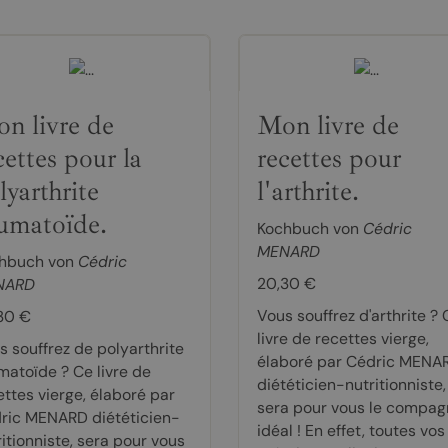
n livre de
Mon livre de
cettes pour la
recettes pour
lyarthrite
l'arthrite.
umatoïde.
Kochbuch von
Cédric
MENARD
hbuch von
Cédric
20,30 €
NARD
Vous souffrez d'arthrite ? 
30 €
livre de recettes vierge,
s souffrez de polyarthrite
élaboré par Cédric MENA
matoïde ? Ce livre de
diététicien-nutritionniste,
ettes vierge, élaboré par
sera pour vous le compa
ric MENARD diététicien-
idéal ! En effet, toutes vos
itionniste, sera pour vous