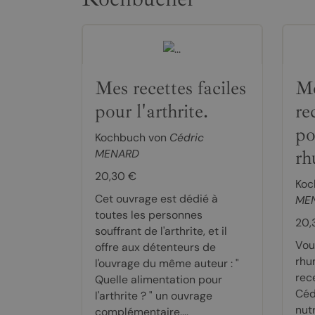
Mes recettes faciles
Mo
pour l'arthrite.
re
po
Kochbuch von
Cédric
rh
MENARD
20,30 €
Koc
Cet ouvrage est dédié à
ME
toutes les personnes
20,
souffrant de l'arthrite, et il
Vou
offre aux détenteurs de
rhu
l'ouvrage du même auteur : "
rec
Quelle alimentation pour
Céd
l'arthrite ? " un ouvrage
nutr
complémentaire....