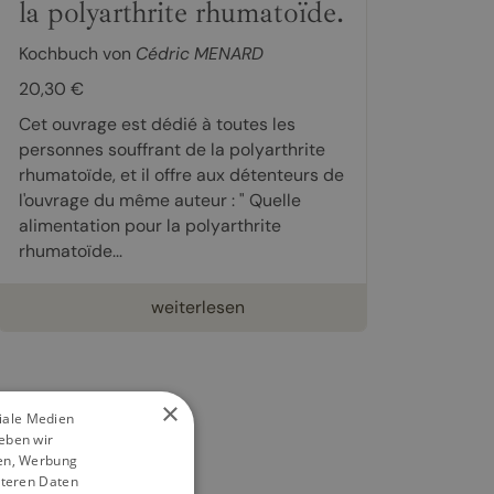
la polyarthrite rhumatoïde.
Kochbuch von
Cédric MENARD
20,30 €
Cet ouvrage est dédié à toutes les
personnes souffrant de la polyarthrite
rhumatoïde, et il offre aux détenteurs de
l'ouvrage du même auteur : " Quelle
alimentation pour la polyarthrite
rhumatoïde...
weiterlesen
×
ziale Medien
eben wir
ien, Werbung
iteren Daten