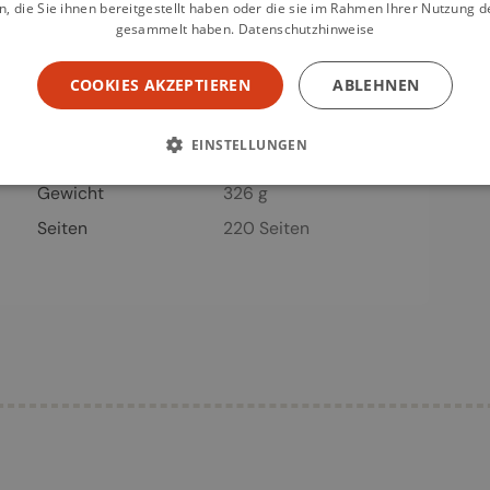
 die Sie ihnen bereitgestellt haben oder die sie im Rahmen Ihrer Nutzung d
gesammelt haben.
Datenschutzhinweise
ue : l'arthrose et moi...
COOKIES AKZEPTIEREN
ABLEHNEN
emand – Frankreich
EINSTELLUNGEN
3-5
Gewicht
326 g
Seiten
220
Seiten