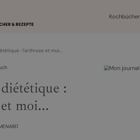
Kochbüche
tétique : l'arthrose et moi...
uch
diététique :
 et moi...
 MENARD