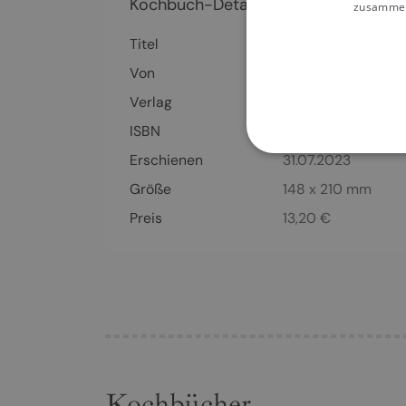
Kochbuch-Details
zusammen,
Titel
Mon journal diététiq
Von
Cédric MENARD
Verlag
BoD – Books on D
ISBN
978-2-32-24870
Erschienen
31.07.2023
Größe
148 x 210 mm
Preis
13,20
€
Kochbücher