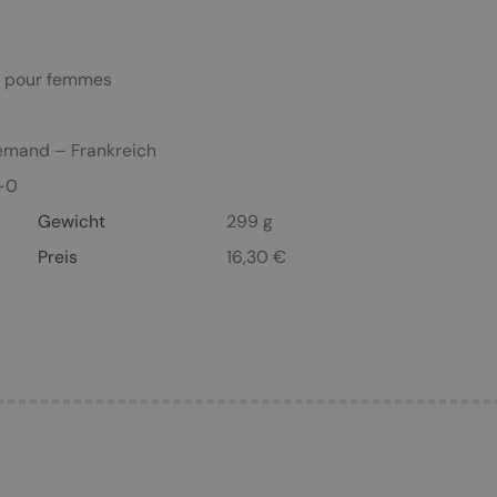
t pour femmes
emand – Frankreich
-0
Gewicht
299 g
Preis
16,30
€