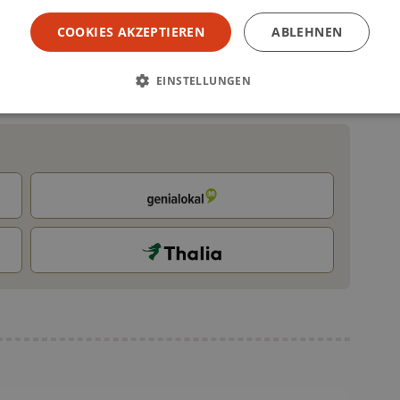
COOKIES AKZEPTIEREN
ABLEHNEN
nt à atteindre vos objectifs de santé.
EINSTELLUNGEN