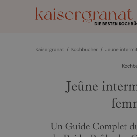
Kaisergranat
/
Kochbücher
/
Jeûne intermi
Kochb
Jeûne interm
fem
Un Guide Complet du