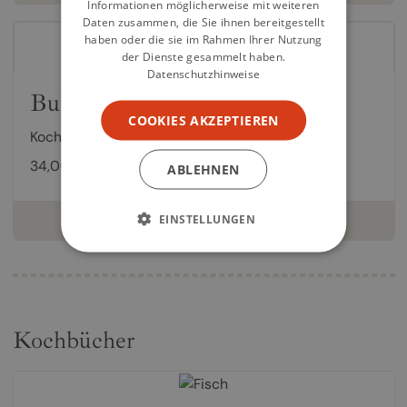
Informationen möglicherweise mit weiteren
Daten zusammen, die Sie ihnen bereitgestellt
haben oder die sie im Rahmen Ihrer Nutzung
der Dienste gesammelt haben.
Datenschutzhinweise
Bubala
COOKIES AKZEPTIEREN
Kochbuch von
Marc Summers
,
Lisa Heilig
34,00 €
ABLEHNEN
EINSTELLUNGEN
weiterlesen
Kochbücher