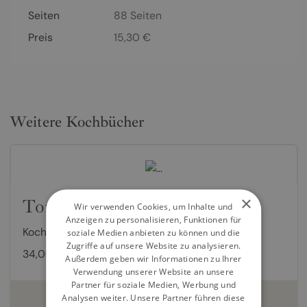
Seiten
88
Seiten
Preis
15,30
€
Weitere Kochbücher
×
Tonight
Wir verwenden Cookies, um Inhalte und
Anzeigen zu personalisieren, Funktionen für
Kochbuch von
Nagi Maehashi
,
Lisa Heilig
soziale Medien anbieten zu können und die
Zugriffe auf unsere Website zu analysieren.
34,00 €
Außerdem geben wir Informationen zu Ihrer
Verwendung unserer Website an unsere
Partner für soziale Medien, Werbung und
weiterlesen
Analysen weiter. Unsere Partner führen diese